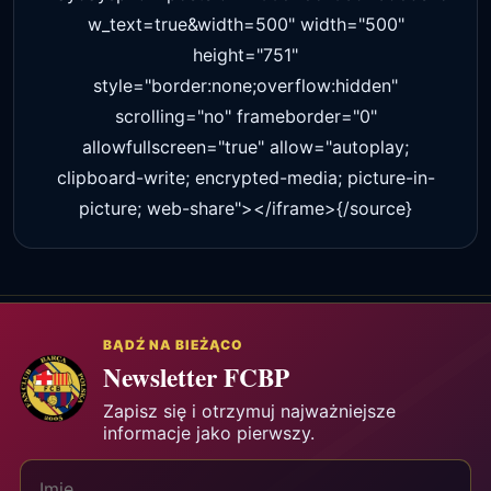
w_text=true&width=500" width="500"
height="751"
style="border:none;overflow:hidden"
scrolling="no" frameborder="0"
allowfullscreen="true" allow="autoplay;
clipboard-write; encrypted-media; picture-in-
picture; web-share"></iframe>{/source}
BĄDŹ NA BIEŻĄCO
Newsletter FCBP
Zapisz się i otrzymuj najważniejsze
informacje jako pierwszy.