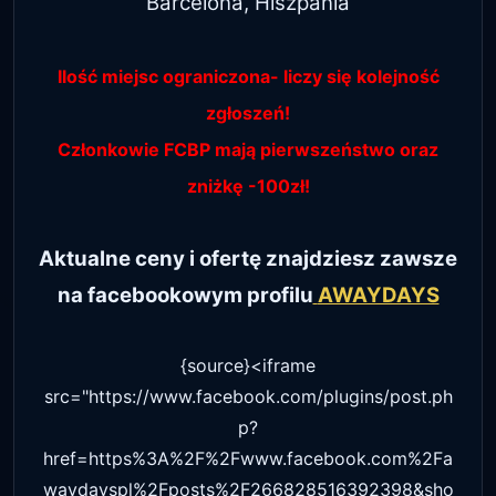
Barcelona, Hiszpania
Ilość miejsc ograniczona- liczy się kolejność
zgłoszeń!
Członkowie FCBP mają pierwszeństwo oraz
zniżkę -100zł!
Aktualne ceny i ofertę znajdziesz zawsze
na facebookowym profilu
AWAYDAYS
{source}<iframe
src="https://www.facebook.com/plugins/post.ph
p?
href=https%3A%2F%2Fwww.facebook.com%2Fa
waydayspl%2Fposts%2F266828516392398&sho