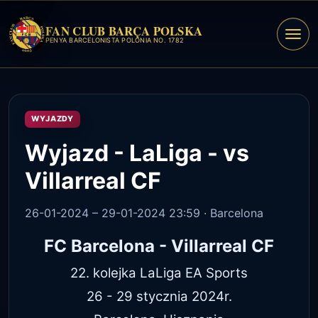
do
do
treści
treści
FAN CLUB BARÇA POLSKA
PENYA BARCELONISTA POLÒNIA NO. 1782
WYJAZDY
Wyjazd - LaLiga - vs
Villarreal CF
26-01-2024 – 29-01-2024 23:59 · Barcelona
FC Barcelona - Villarreal CF
22. kolejka LaLiga EA Sports
26 - 29 stycznia 2024r.